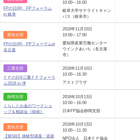
10:00～16:00
FPの日(R) FPフォーラム
岐阜大学サテライトキャン
in 岐阜
パス（岐阜市）
2018年11月10日
愛知支部
10:00～17:00
愛知県産業労働センター
FPの日(R) FPフォーラムin
ウインクあいち（名古屋
名古屋
市）
三重支部
2018年11月10日
10:00～16:30
ＦＰの日®三重ＦＰフォーラ
アストプラザ
ム2018 in 津
静岡支部
2018年10月13日
10:00～16:00
くらしとお金のワークショ
日本FP協会静岡支部
ップ＆相談会《損保》
2018年10月13日
愛知支部
10:00～11:30
【第5回】体験型講座「資産
NPO法人 日本ＦＰ協会