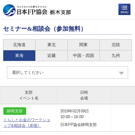
セミナー&相談会（参加無料）
北海道
東北
関東
北陸
東海
近畿
中国・四国
九州
選択してください
支部
日時
イベント名
会場
静岡支部
2019年02月09日
10:00～16:00
くらしとお金のワークショ
日本FP協会静岡支部
ップ&相談会《老後》