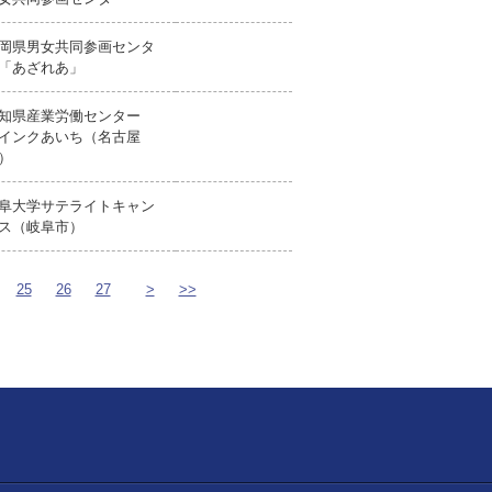
岡県男女共同参画センタ
「あざれあ」
知県産業労働センター
インクあいち（名古屋
）
阜大学サテライトキャン
ス（岐阜市）
25
26
27
>
>>