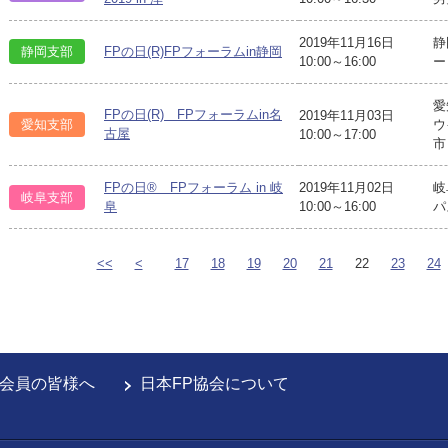
2019年11月16日
静
静岡支部
FPの日(R)FPフォーラムin静岡
10:00～16:00
ー
愛
FPの日(R) FPフォーラムin名
2019年11月03日
愛知支部
ウ
古屋
10:00～17:00
市
FPの日® FPフォーラム in 岐
2019年11月02日
岐
岐阜支部
阜
10:00～16:00
パ
<<
<
17
18
19
20
21
22
23
24
会員の皆様へ
日本FP協会について