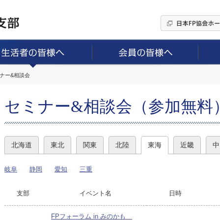
ミナー&相談会
セミナー&相談会（参加無料
北海道
東北
関東
北陸
東海
近畿
中
岐阜
静岡
愛知
三重
支部
イベント名
日時
FPフォーラム in みのかも