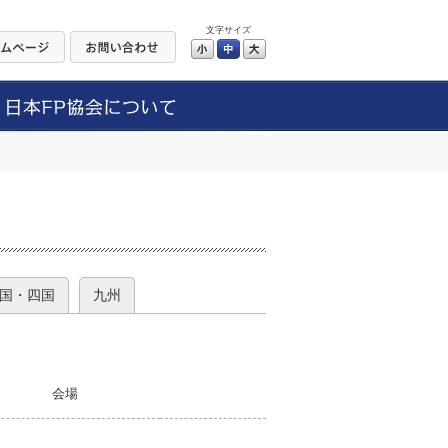
文字サイズ
小
中
大
）
国・四国
九州
会場