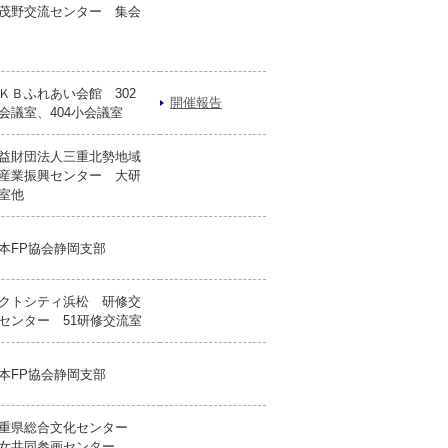
茂野交流センター 集会
ＫＢふれあい会館 302
開催報告
会議室、404小会議室
益財団法人三重北勢地域
産業振興センター 大研
室他
本FP協会静岡支部
クトシティ浜松 研修交
センター 51研修交流室
本FP協会静岡支部
重県総合文化センター
女共同参画センター