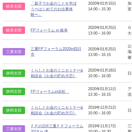
「親子でお金のことを学ぼ
2020年02月15日
加
岐阜支部
う〜はじめてのお仕事体
14:00～15:30
室
験〜」
2020年01月25日
Ｏ
岐阜支部
FPフォーラム in 岐阜
13:00～16:00
大
公
三重FPフォーラム2020in四日
2020年01月25日
三重支部
場
市
13:00～16:15
修
くらしとお金のミニセミナー&
2020年01月18日
静岡支部
日
相談会《お金の貯め方②》
10:00～16:00
2020年01月11日
ア
静岡支部
FPフォーラムin浜松
13:30～16:15
流
くらしとお金のミニセミナー&
2019年12月21日
静岡支部
日
相談会《お金の貯め方①》
10:00～16:00
ＦＰの日®三重ＦＰフォーラム
2019年11月17日
三
三重支部
2019 in 津
10:00～16:30
男