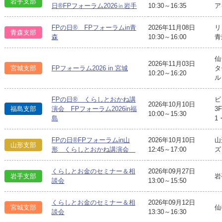
岩手支部
日®FPフォーラム2026㏌岩手
10:30～16:35
ア
FPの日® FPフォーラムin青
2026年11月08日
リ
青森支部
森
10:30～16:00
青
仙
2026年11月03日
宮城支部
FPフォーラム2026 in 宮城
タ
10:20～16:20
ル
FPの日® くらしとおかね講
ビ
2026年10月10日
福島支部
演会 FPフォーラム2026in福
3
10:00～15:30
島
1
FPの日®FPフォーラムin山
2026年10月10日
山
山形支部
形 くらしとおかね講演会
12:45～17:00
ズ
くらしとお金のセミナー＆相
2026年09月27日
岩手支部
岩
談会
13:00～15:50
くらしとお金のセミナー＆相
2026年09月12日
宮城支部
仙
談会
13:30～16:30