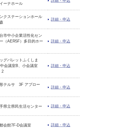
詳細・申込
イーナホール
ンクステーションホール
詳細・申込
森
台市中小企業活性化セン
ー（AER5F）多目的ホー
詳細・申込
ッグパレットふくしま
F中会議室B、小会議室
詳細・申込
・2
形テルサ 3F アプロー
詳細・申込
詳細・申込
手県立県民生活センター
詳細・申込
都会館7F-D会議室