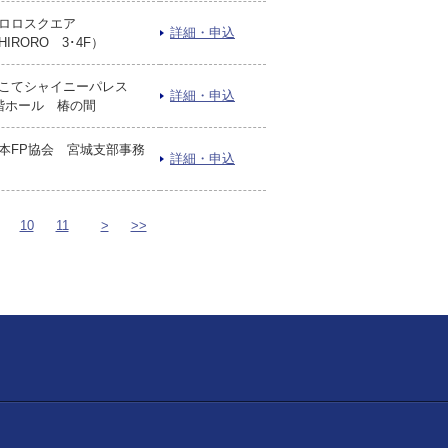
ロロスクエア
詳細・申込
HIRORO 3･4F）
こてシャイニーパレス
詳細・申込
階ホール 椿の間
本FP協会 宮城支部事務
詳細・申込
10
11
>
>>