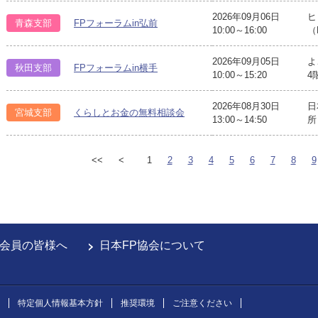
2026年09月06日
ヒ
青森支部
FPフォーラムin弘前
10:00～16:00
（
2026年09月05日
よ
秋田支部
FPフォーラムin横手
10:00～15:20
4
2026年08月30日
日
宮城支部
くらしとお金の無料相談会
13:00～14:50
所
<<
<
1
2
3
4
5
6
7
8
9
会員の皆様へ
日本FP協会について
特定個人情報基本方針
推奨環境
ご注意ください