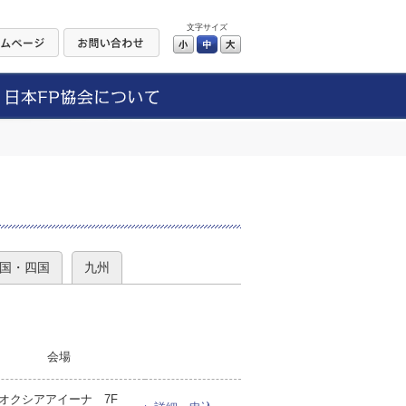
文字サイズ
小
中
大
）
国・四国
九州
会場
オクシアアイーナ 7F