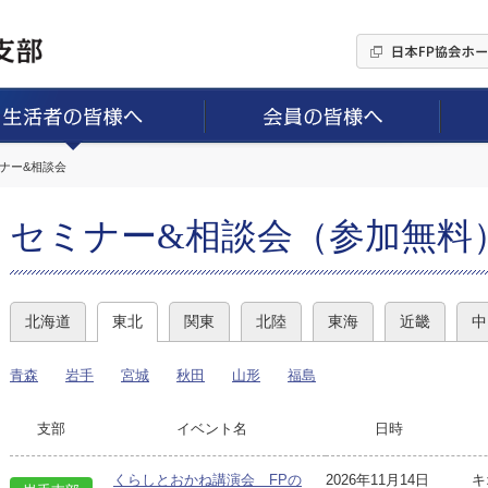
ミナー&相談会
セミナー&相談会（参加無料
北海道
東北
関東
北陸
東海
近畿
中
青森
岩手
宮城
秋田
山形
福島
支部
イベント名
日時
くらしとおかね講演会 FPの
2026年11月14日
キ