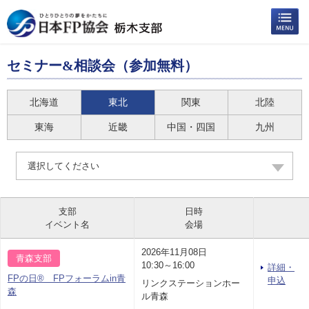
セミナー&相談会（参加無料）
北海道
東北
関東
北陸
東海
近畿
中国・四国
九州
選択してください
支部
日時
イベント名
会場
2026年11月08日
青森支部
10:30～16:00
詳細・
FPの日® FPフォーラムin青
申込
リンクステーションホー
森
ル青森