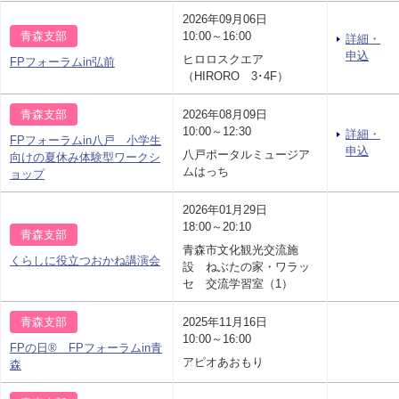
2026年09月06日
青森支部
10:00～16:00
詳細・
申込
ヒロロスクエア
FPフォーラムin弘前
（HIRORO 3･4F）
青森支部
2026年08月09日
10:00～12:30
詳細・
FPフォーラムin八戸 小学生
申込
八戸ポータルミュージア
向けの夏休み体験型ワークシ
ムはっち
ョップ
2026年01月29日
18:00～20:10
青森支部
青森市文化観光交流施
くらしに役立つおかね講演会
設 ねぶたの家・ワラッ
セ 交流学習室（1）
青森支部
2025年11月16日
10:00～16:00
FPの日® FPフォーラムin青
アピオあおもり
森