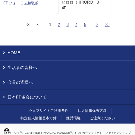
ヒロロ（HIRORO）3･
FPフォーラムin弘前
4F
<<
<
1
2
3
4
5
>
>>
HOME
生活者の皆様へ
会員の皆様へ
日本FP協会について
ウェブサイトご利用条件
個人情報保護方針
特定個人情報基本方針
推奨環境
ご注意ください
®
®
、CFP
、CERTIFIED FINANCIAL PLANNER
、およびサーティファイド ファイナンシャル プ