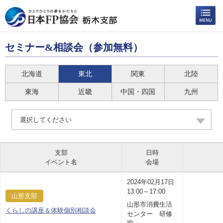
セミナー&相談会（参加無料）
北海道
東北
関東
北陸
東海
近畿
中国・四国
九州
選択してください
支部
日時
イベント名
会場
2024年02月17日
13:00～17:00
山形支部
山形市消費生活
くらしの講座＆体験個別相談会
センター 研修