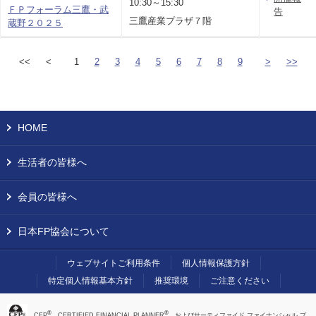
10:30～15:30
ＦＰフォーラム三鷹・武
告
三鷹産業プラザ７階
蔵野２０２５
<<
<
1
2
3
4
5
6
7
8
9
>
>>
HOME
生活者の皆様へ
会員の皆様へ
日本FP協会について
ウェブサイトご利用条件
個人情報保護方針
特定個人情報基本方針
推奨環境
ご注意ください
®
®
、CFP
、CERTIFIED FINANCIAL PLANNER
、およびサーティファイド ファイナンシャル プ