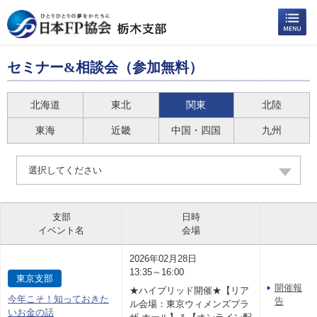
セミナー&相談会（参加無料）
北海道
東北
関東
北陸
東海
近畿
中国・四国
九州
選択してください
支部
日時
イベント名
会場
2026年02月28日
13:35～16:00
東京支部
開催報
★ハイブリッド開催★【リア
今年こそ！知っておきた
告
ル会場：東京ウィメンズプラ
いお金の話