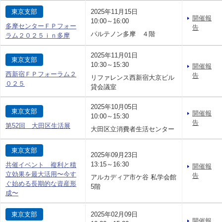
東京支部
2025年11月15日
開催報
10:00～16:00
多摩センターＦＰフォー
告
パルテノン多摩 ４階
ラム２０２５ｉｎ多摩
2025年11月01日
東京支部
10:30～15:30
開催報
西新宿ＦＰフォーラム２
告
リファレンス西新宿大京ビル
０２５
貸会議室
2025年10月05日
東京支部
開催報
10:00～15:30
告
第52回 大田区生活展
大田区立消費者生活センター
東京支部
2025年09月23日
13:15～16:30
共催イベント 複利と積
開催報
立効果を最大活用〜今す
告
アルカディア市ケ谷 私学会館
ぐ始める長期的な資産形
5階
成〜
東京支部
2025年02月09日
開催報