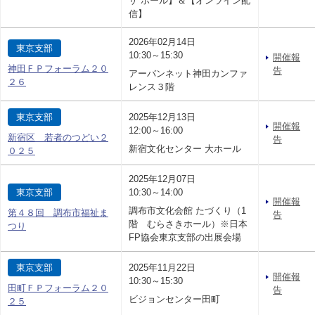
ザ ホール】＆【オンライン配
信】
2026年02月14日
東京支部
10:30～15:30
開催報
神田ＦＰフォーラム２０
告
アーバンネット神田カンファ
２６
レンス３階
東京支部
2025年12月13日
開催報
12:00～16:00
新宿区 若者のつどい２
告
新宿文化センター 大ホール
０２５
2025年12月07日
東京支部
10:30～14:00
開催報
調布市文化会館 たづくり（1
第４８回 調布市福祉ま
告
階 むらさきホール）※日本
つり
FP協会東京支部の出展会場
東京支部
2025年11月22日
開催報
10:30～15:30
田町ＦＰフォーラム２０
告
ビジョンセンター田町
２５