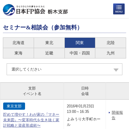
セミナー&相談会（参加無料）
北海道
東北
関東
北陸
東海
近畿
中国・四国
九州
選択してください
支部
日時
イベント名
会場
東京支部
2016年01月23日
13:00～16:35
開催報
貯めて増やす！わが家の『マネー
告
よみうり大手町ホー
未来図』〜変革時代を生き抜く家
ル
計戦略と資産形成術〜