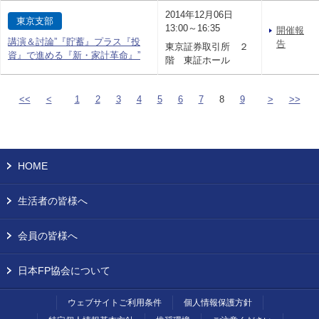
2014年12月06日
東京支部
13:00～16:35
開催報
講演＆討論”『貯蓄』プラス『投
告
東京証券取引所 ２
資』で進める『新・家計革命』”
階 東証ホール
<<
<
1
2
3
4
5
6
7
8
9
>
>>
HOME
生活者の皆様へ
会員の皆様へ
日本FP協会について
ウェブサイトご利用条件
個人情報保護方針