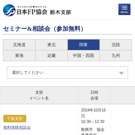
セミナー&相談会（参加無料）
北海道
東北
関東
北陸
東海
近畿
中国・四国
九州
選択してください
支部
日時
イベント名
会場
2024年10月16
日
千葉支部
10:30～12:30
無料体験相談会
船橋市 協会