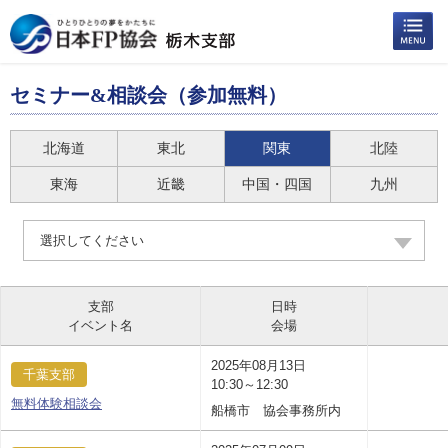
セミナー&相談会（参加無料）
北海道
東北
関東
北陸
東海
近畿
中国・四国
九州
選択してください
支部
日時
イベント名
会場
2025年08月13日
千葉支部
10:30～12:30
無料体験相談会
船橋市 協会事務所内