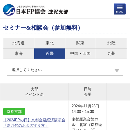
セミナー&相談会（参加無料）
北海道
東北
関東
北陸
東海
近畿
中国・四国
九州
選択してください
支部
日時
イベント名
会場
2024年11月23日
京都支部
14:00～15:30
京都産業会館ホー
【2024FPの日】京都金融経済講演会
ル 北室（京都経
「新時代のお金の守り方」