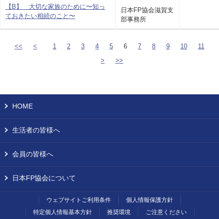
【B】 大切な家族のために〜知っ
日本FP協会滋賀支
ておきたい相続のこと〜
部事務所
<<
<
1
2
3
4
5
6
7
8
9
10
11
>
>>
HOME
生活者の皆様へ
会員の皆様へ
日本FP協会について
ウェブサイトご利用条件
個人情報保護方針
特定個人情報基本方針
推奨環境
ご注意ください