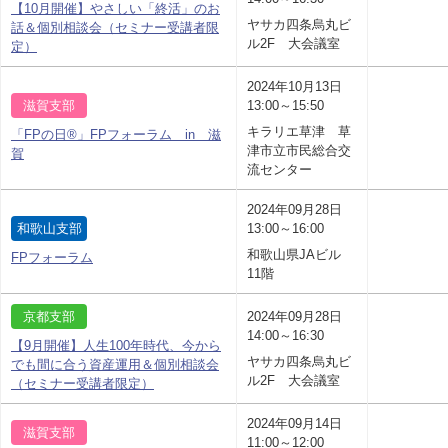
【10月開催】やさしい「終活」のお
ヤサカ四条烏丸ビ
話＆個別相談会（セミナー受講者限
ル2F 大会議室
定）
2024年10月13日
滋賀支部
13:00～15:50
キラリエ草津 草
「FPの日®」FPフォーラム in 滋
津市立市民総合交
賀
流センター
2024年09月28日
和歌山支部
13:00～16:00
和歌山県JAビル
FPフォーラム
11階
京都支部
2024年09月28日
14:00～16:30
【9月開催】人生100年時代、今から
ヤサカ四条烏丸ビ
でも間に合う資産運用＆個別相談会
ル2F 大会議室
（セミナー受講者限定）
2024年09月14日
滋賀支部
11:00～12:00