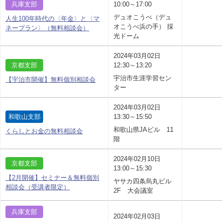
兵庫支部
10:00～17:00
デュオこうべ（デュ
人生100年時代の〈年金〉と〈マ
オこうべ浜の手） 採
ネープラン〉（無料相談会）
光ドーム
2024年03月02日
京都支部
12:30～13:20
宇治市生涯学習セン
【宇治市開催】無料個別相談会
ター
2024年03月02日
和歌山支部
13:30～15:50
和歌山県JAビル 11
くらしとお金の無料相談会
階
2024年02月10日
京都支部
13:00～15:30
【2月開催】セミナー＆無料個別
ヤサカ四条烏丸ビル
相談会（受講者限定）
2F 大会議室
兵庫支部
2024年02月03日