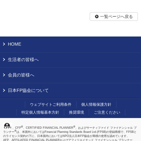
一覧ページへ戻る
HOME
生活者の皆様へ
会員の皆様へ
日本FP協会について
ウェブサイトご利用条件
個人情報保護方針
特定個人情報基本方針
推奨環境
ご注意ください
®
®
、CFP
、CERTIFIED FINANCIAL PLANNER
、およびサーティファイド ファイナンシャル プ
®
ランナー
は、米国外においてはFinancial Planning Standards Board Ltd.(FPSB)の登録商標で、FPSBと
のライセンス契約の下に、日本国内においてはNPO法人日本FP協会が商標の使用を認めています。
AFP、AFFILIATED FINANCIAL PLANNERおよびアフィリエイテッド ファイナンシャル プランナー