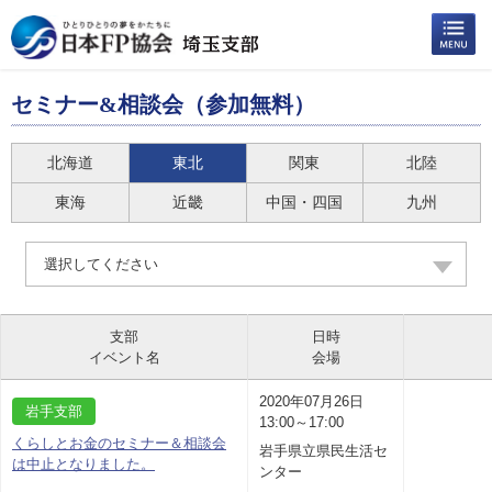
セミナー&相談会（参加無料）
北海道
東北
関東
北陸
東海
近畿
中国・四国
九州
選択してください
支部
日時
イベント名
会場
2020年07月26日
岩手支部
13:00～17:00
くらしとお金のセミナー＆相談会
岩手県立県民生活セ
は中止となりました。
ンター