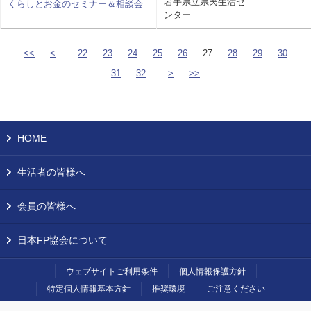
岩手県立県民生活セ
くらしとお金のセミナー＆相談会
ンター
<<
<
22
23
24
25
26
27
28
29
30
31
32
>
>>
HOME
生活者の皆様へ
会員の皆様へ
日本FP協会について
ウェブサイトご利用条件
個人情報保護方針
特定個人情報基本方針
推奨環境
ご注意ください