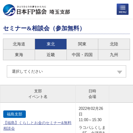
セミナー&相談会（参加無料）
北海道
東北
関東
北陸
東海
近畿
中国・四国
九州
選択してください
支部
日時
イベント名
会場
2022年02月26
福島支部
日
11:00～15:30
【福島】くらしとお金のセミナー&無料
ラコパふくしま
相談会