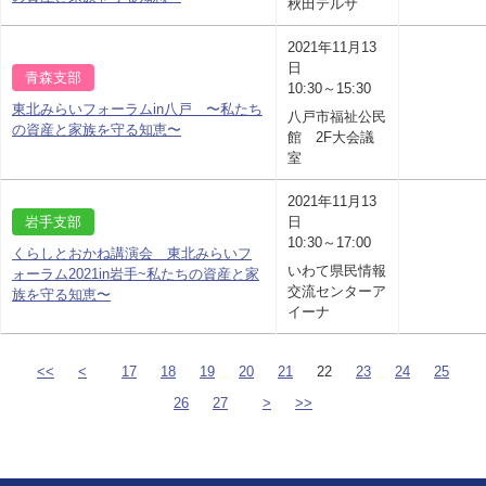
秋田テルサ
2021年11月13
日
青森支部
10:30～15:30
東北みらいフォーラムin八戸 〜私たち
八戸市福祉公民
の資産と家族を守る知恵〜
館 2F大会議
室
2021年11月13
岩手支部
日
10:30～17:00
くらしとおかね講演会 東北みらいフ
いわて県民情報
ォーラム2021in岩手~私たちの資産と家
交流センターア
族を守る知恵〜
イーナ
<<
<
17
18
19
20
21
22
23
24
25
26
27
>
>>