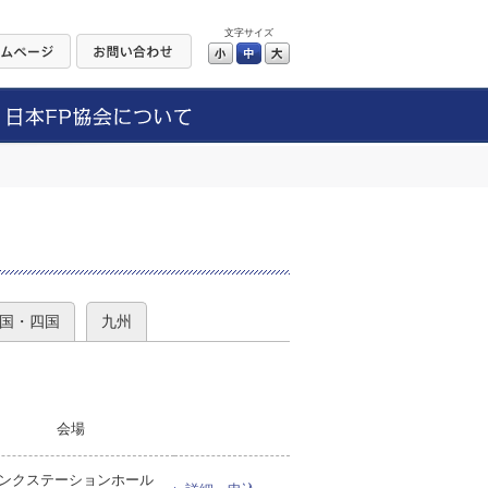
文字サイズ
小
中
大
）
国・四国
九州
会場
ンクステーションホール