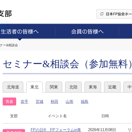
ミナー&相談会
セミナー&相談会（参加無料
北海道
東北
関東
北陸
東海
近畿
中
青森
岩手
宮城
秋田
山形
福島
支部
イベント名
日時
FPの日® FPフォーラムin青
2026年11月08日
リ