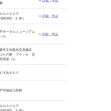
詳細・申込
森
ロロスクエア
詳細・申込
HIRORO 3･4F）
戸ポータルミュージアム
詳細・申込
っち
森市文化観光交流施設
ぶたの家・ワラッセ 交
学習室（1）
ピオあおもり
戸市福祉公民館
ロロスクエア
HIRORO 3･4F）