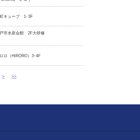
町キューブ 1･3F
戸市水産会館 2F大研修
ロロ（HIRORO）3･4F
>
>>