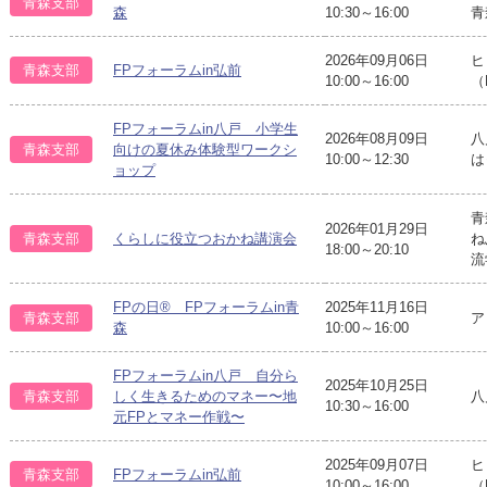
青森支部
森
10:30～16:00
青
2026年09月06日
ヒ
青森支部
FPフォーラムin弘前
10:00～16:00
（
FPフォーラムin八戸 小学生
2026年08月09日
八
青森支部
向けの夏休み体験型ワークシ
10:00～12:30
は
ョップ
青
2026年01月29日
青森支部
くらしに役立つおかね講演会
ね
18:00～20:10
流
FPの日® FPフォーラムin青
2025年11月16日
青森支部
ア
森
10:00～16:00
FPフォーラムin八戸 自分ら
2025年10月25日
八
青森支部
しく生きるためのマネー〜地
10:30～16:00
元FPとマネー作戦〜
2025年09月07日
ヒ
青森支部
FPフォーラムin弘前
10:00～16:00
（