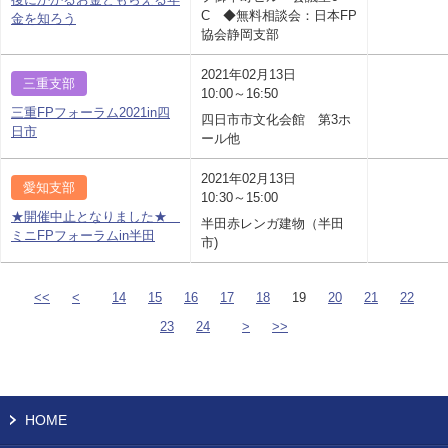
C ◆無料相談会：日本FP
金を知ろう
協会静岡支部
2021年02月13日
三重支部
10:00～16:50
三重FPフォーラム2021in四
四日市市文化会館 第3ホ
日市
ール他
2021年02月13日
愛知支部
10:30～15:00
★開催中止となりました★
半田赤レンガ建物（半田
ミニFPフォーラムin半田
市)
<<
<
14
15
16
17
18
19
20
21
22
23
24
>
>>
HOME