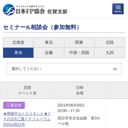
セミナー&相談会（参加無料）
北海道
東北
関東
北陸
東海
近畿
中国・四国
九州
選択してください
支部
日時
イベント名
会場
三重支部
2021年09月04日
10:00～17:20
★開催中止となりました★Ｆ
四日市市文化会館 第3ホ
Ｐの日®三重ＦＰフォーラム
ール他
2021in四日市