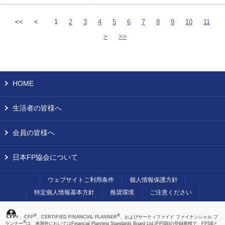
<<
<
1
2
3
4
5
6
7
8
9
10
11
>
>>
HOME
生活者の皆様へ
会員の皆様へ
日本FP協会について
ウェブサイトご利用条件
個人情報保護方針
特定個人情報基本方針
推奨環境
ご注意ください
®
®
、CFP
、CERTIFIED FINANCIAL PLANNER
、およびサーティファイド ファイナンシャル プ
®
ランナー
は、米国外においてはFinancial Planning Standards Board Ltd.(FPSB)の登録商標で、FPSBと