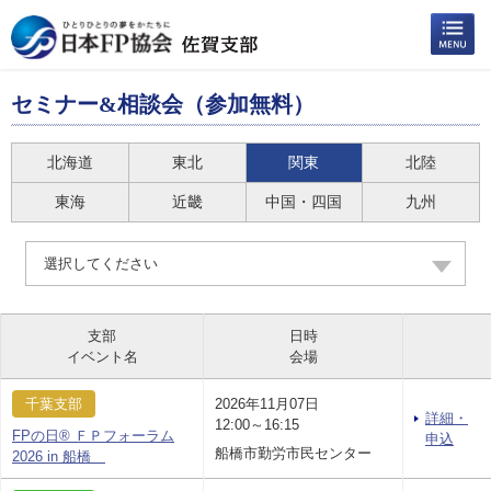
セミナー&相談会（参加無料）
北海道
東北
関東
北陸
東海
近畿
中国・四国
九州
選択してください
支部
日時
イベント名
会場
千葉支部
2026年11月07日
詳細・
12:00～16:15
FPの日® ＦＰフォーラム
申込
船橋市勤労市民センター
2026 in 船橋