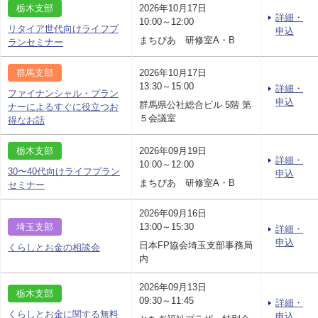
栃木支部
2026年10月17日
詳細・
10:00～12:00
リタイア世代向けライフプ
申込
まちぴあ 研修室A・B
ランセミナー
群馬支部
2026年10月17日
13:30～15:00
詳細・
ファイナンシャル・プラン
申込
群馬県公社総合ビル 5階 第
ナーによるすぐに役立つお
５会議室
得なお話
栃木支部
2026年09月19日
詳細・
10:00～12:00
30〜40代向けライフプラン
申込
まちぴあ 研修室A・B
セミナー
2026年09月16日
埼玉支部
13:00～15:30
詳細・
申込
日本FP協会埼玉支部事務局
くらしとお金の相談会
内
2026年09月13日
栃木支部
09:30～11:45
詳細・
くらしとお金に関する無料
申込