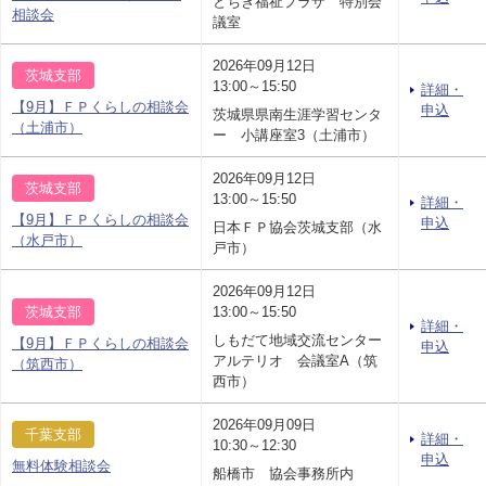
とちぎ福祉プラザ 特別会
相談会
議室
2026年09月12日
茨城支部
13:00～15:50
詳細・
【9月】ＦＰくらしの相談会
申込
茨城県県南生涯学習センタ
（土浦市）
ー 小講座室3（土浦市）
2026年09月12日
茨城支部
13:00～15:50
詳細・
【9月】ＦＰくらしの相談会
申込
日本ＦＰ協会茨城支部（水
（水戸市）
戸市）
2026年09月12日
茨城支部
13:00～15:50
詳細・
しもだて地域交流センター
【9月】ＦＰくらしの相談会
申込
アルテリオ 会議室A（筑
（筑西市）
西市）
2026年09月09日
千葉支部
詳細・
10:30～12:30
申込
無料体験相談会
船橋市 協会事務所内