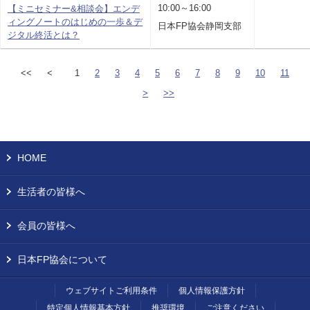
10:00～16:00
【ミニセミナー&相談会】エンデ
ィングノートのはじめの一歩＆デ
日本FP協会静岡支部
ジタル終活とは？
<<
<
1
2
3
4
5
6
7
8
9
10
11
>
>>
HOME
生活者の皆様へ
会員の皆様へ
日本FP協会について
ウェブサイトご利用条件
個人情報保護方針
特定個人情報基本方針
推奨環境
ご注意ください