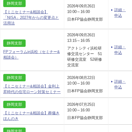
静岡支部
2026年09月26日
詳細・
10:00～16:00
【ミニセミナー&相談会】
申込
「NISA」2027年からの変更点と
日本FP協会静岡支部
活用法
2026年09月26日
13:15～16:05
静岡支部
詳細・
アクトシティ浜松研
FPフォーラムin浜松（セミナー&
申込
修交流センター 51
相談会）
研修交流室 52研修
交流室
静岡支部
2026年08月22日
詳細・
10:00～16:00
【ミニセミナー&相談会】金利上
申込
日本FP協会静岡支部
昇時代の住宅ローン対策セミナー
静岡支部
2026年07月25日
10:00～16:00
【ミニセミナー&相談会】葬儀き
日本FP協会静岡支部
ほんのき
静岡支部