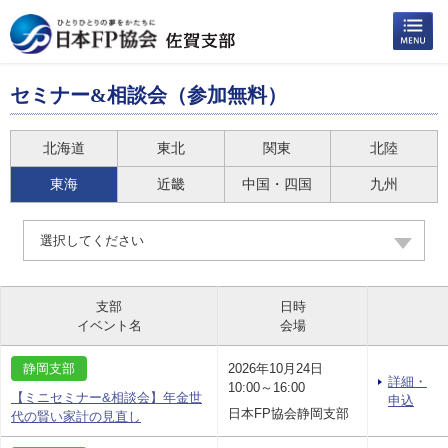
セミナー&相談会（参加無料）
北海道
東北
関東
北陸
東海
近畿
中国・四国
九州
選択してください
支部
日時
イベント名
会場
静岡支部
2026年10月24日
詳細・
10:00～16:00
【ミニセミナー&相談会】年金世
申込
日本FP協会静岡支部
代の賢い家計の見直し