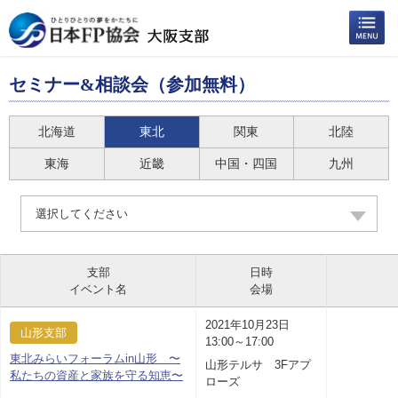
セミナー&相談会（参加無料）
北海道
東北
関東
北陸
東海
近畿
中国・四国
九州
選択してください
支部
日時
イベント名
会場
2021年10月23日
山形支部
13:00～17:00
東北みらいフォーラムin山形 〜
山形テルサ 3Fアプ
私たちの資産と家族を守る知恵〜
ローズ