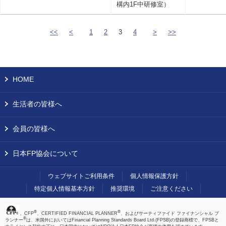
構内1F中研修室）
<<
<
1
2
3
4
>
>>
HOME
生活者の皆様へ
会員の皆様へ
日本FP協会について
ウェブサイトご利用条件
個人情報保護方針
特定個人情報基本方針
推奨環境
ご注意ください
®
®
、CFP
、CERTIFIED FINANCIAL PLANNER
、およびサーティファイド ファイナンシャル プ
®
ランナー
は、米国外においてはFinancial Planning Standards Board Ltd.(FPSB)の登録商標で、FPSBと