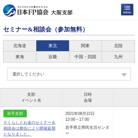
セミナー&相談会（参加無料）
北海道
東北
関東
北陸
東海
近畿
中国・四国
九州
選択してください
支部
日時
イベント名
会場
岩手支部
2021年08月22日
13:00～17:00
※くらしとお金のセミナー＆
岩手県立県民生活センタ
相談会は都合により開催延期
ー
となりました。