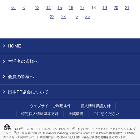
<<
<
13
14
15
16
17
18
19
20
21
22
23
>
>>
HOME
生活者の皆様へ
会員の皆様へ
日本FP協会について
ウェブサイトご利用条件
個人情報保護方針
特定個人情報基本方針
推奨環境
ご注意ください
®
®
、CFP
、CERTIFIED FINANCIAL PLANNER
、およびサーティファイド ファイナンシャル プ
®
ランナー
は、米国外においてはFinancial Planning Standards Board Ltd.(FPSB)の登録商標で、FPSBと
のライセンス契約の下に、日本国内においてはNPO法人日本FP協会が商標の使用を認めています。