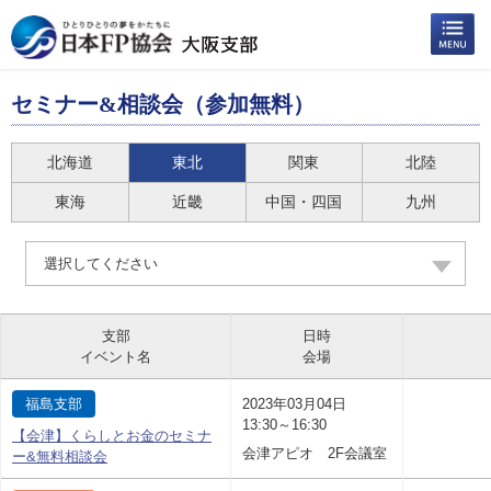
セミナー&相談会（参加無料）
北海道
東北
関東
北陸
東海
近畿
中国・四国
九州
選択してください
支部
日時
イベント名
会場
福島支部
2023年03月04日
13:30～16:30
【会津】くらしとお金のセミナ
会津アピオ 2F会議室
ー&無料相談会