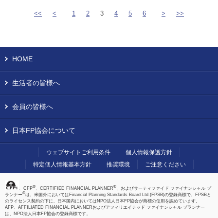
<<
<
1
2
3
4
5
6
>
>>
HOME
生活者の皆様へ
会員の皆様へ
日本FP協会について
ウェブサイトご利用条件
個人情報保護方針
特定個人情報基本方針
推奨環境
ご注意ください
®
®
、CFP
、CERTIFIED FINANCIAL PLANNER
、およびサーティファイド ファイナンシャル プ
®
ランナー
は、米国外においてはFinancial Planning Standards Board Ltd.(FPSB)の登録商標で、FPSBと
のライセンス契約の下に、日本国内においてはNPO法人日本FP協会が商標の使用を認めています。
AFP、AFFILIATED FINANCIAL PLANNERおよびアフィリエイテッド ファイナンシャル プランナー
は、NPO法人日本FP協会の登録商標です。