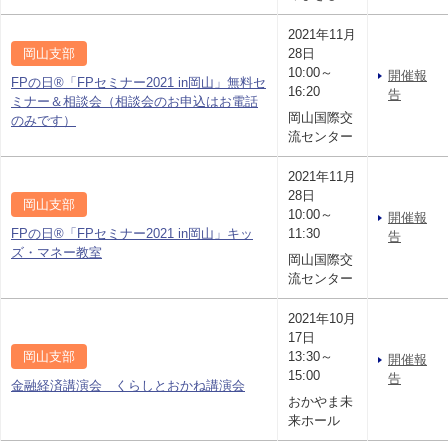
2021年11月
岡山支部
28日
10:00～
開催報
FPの日®「FPセミナー2021 in岡山」無料セ
16:20
告
ミナー＆相談会（相談会のお申込はお電話
岡山国際交
のみです）
流センター
2021年11月
28日
岡山支部
10:00～
開催報
FPの日®「FPセミナー2021 in岡山」キッ
11:30
告
ズ・マネー教室
岡山国際交
流センター
2021年10月
17日
岡山支部
13:30～
開催報
15:00
告
金融経済講演会 くらしとおかね講演会
おかやま未
来ホール