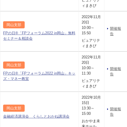
ピュアリテ
ィまきび
2022年11月
20日
岡山支部
10:00～
開催報
FPの日®「FPフォーラム2022 in岡山」無料
15:50
告
セミナー＆相談会
ピュアリテ
ィまきび
2022年11月
20日
岡山支部
10:00～
開催報
FPの日®「FPフォーラム2022 in岡山」キッ
11:30
告
ズ・マネー教室
ピュアリテ
ィまきび
2022年10月
15日
岡山支部
13:30～
開催報
15:00
告
金融経済講演会 くらしとおかね講演会
おかやま未
来ホール