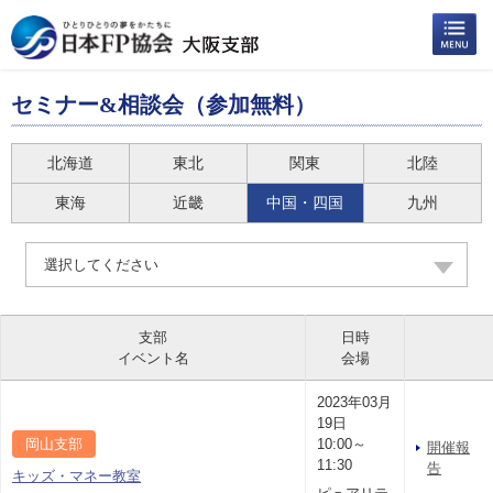
セミナー&相談会（参加無料）
北海道
東北
関東
北陸
東海
近畿
中国・四国
九州
選択してください
支部
日時
イベント名
会場
2023年03月
19日
岡山支部
10:00～
開催報
11:30
告
キッズ・マネー教室