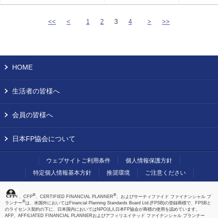
<<
<
1
2
3
4
>
>>
HOME
生活者の皆様へ
会員の皆様へ
日本FP協会について
ウェブサイトご利用条件
個人情報保護方針
特定個人情報基本方針
推奨環境
ご注意ください
®
®
、CFP
、CERTIFIED FINANCIAL PLANNER
、およびサーティファイド ファイナンシャル プ
®
ランナー
は、米国外においてはFinancial Planning Standards Board Ltd.(FPSB)の登録商標で、FPSBと
のライセンス契約の下に、日本国内においてはNPO法人日本FP協会が商標の使用を認めています。
AFP、AFFILIATED FINANCIAL PLANNERおよびアフィリエイテッド ファイナンシャル プランナー