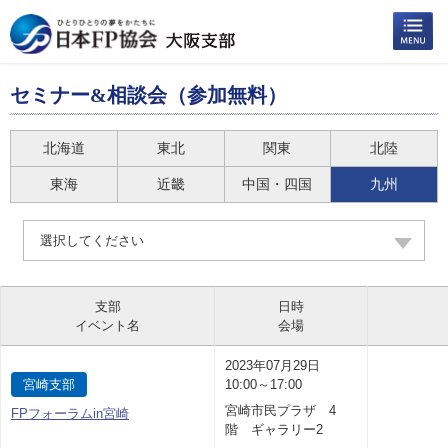
セミナー&相談会（参加無料）
北海道
東北
関東
北陸
東海
近畿
中国・四国
九州
選択してください
支部
日時
イベント名
会場
2023年07月29日
宮崎支部
10:00～17:00
宮崎市民プラザ 4
FPフォーラムin宮崎
階 ギャラリー2