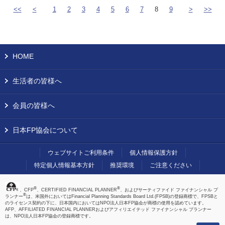
<<
<
1
2
3
4
5
6
7
8
9
>
>>
HOME
生活者の皆様へ
会員の皆様へ
日本FP協会について
ウェブサイトご利用条件
個人情報保護方針
特定個人情報基本方針
推奨環境
ご注意ください
®
®
、CFP
、CERTIFIED FINANCIAL PLANNER
、およびサーティファイド ファイナンシャル プ
®
ランナー
は、米国外においてはFinancial Planning Standards Board Ltd.(FPSB)の登録商標で、FPSBと
のライセンス契約の下に、日本国内においてはNPO法人日本FP協会が商標の使用を認めています。
AFP、AFFILIATED FINANCIAL PLANNERおよびアフィリエイテッド ファイナンシャル プランナー
は、NPO法人日本FP協会の登録商標です。