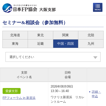
セミナー&相談会（参加無料）
北海道
東北
関東
北陸
東海
近畿
中国・四国
九州
選択してください
支部
日時
イベント名
会場
2026年08月09日
愛媛支部
13:30～16:40
詳細・
申込
ワクリエ新居浜 リカレ
FPフォーラム in 新居浜
ントルーム