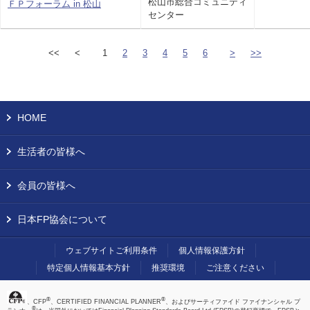
松山市総合コミュニティ
ＦＰフォーラム in 松山
センター
<<
<
1
2
3
4
5
6
>
>>
HOME
生活者の皆様へ
会員の皆様へ
日本FP協会について
ウェブサイトご利用条件
個人情報保護方針
特定個人情報基本方針
推奨環境
ご注意ください
®
®
、CFP
、CERTIFIED FINANCIAL PLANNER
、およびサーティファイド ファイナンシャル プ
®