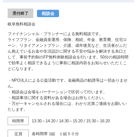
相談会
受付終了
岐阜無料相談会
ファイナンシャル・プランナーによる無料相談です。
ライフプラン、金融資産運用、保険、相続、年金、教育費、住宅ロ
ーン、リタイアメントプラン、介護、成年後見など、生活者がふだ
ん抱えているお金や生活設計に関する不安や悩みを解決する糸口と
して、事前予約制のFP無料体験相談会を行います。50分の相談時間
で効率よく相談できるように事前に相談内容をお知らせいただくこ
とになります。
・NPO法人による公益活動です。金融商品の勧誘等は一切ありませ
ん。
・相談会は会場をパーテーションで区切って行います。
・相談事項に関する資料がある場合はお持ちください。
・万が一キャンセルされる場合には、わかり次第ご連絡をお願いい
たします。
時間帯
13:30～14:20
/
14:30～15:20
/
15:30～16:20
定員
各時間帯 1組 １組５０分