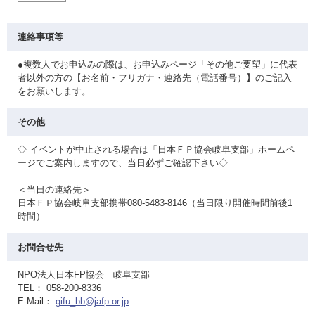
連絡事項等
●複数人でお申込みの際は、お申込みページ「その他ご要望」に代表
者以外の方の【お名前・フリガナ・連絡先（電話番号）】のご記入
をお願いします。
その他
◇ イベントが中止される場合は「日本ＦＰ協会岐阜支部」ホームペ
ージでご案内しますので、当日必ずご確認下さい◇
＜当日の連絡先＞
日本ＦＰ協会岐阜支部携帯080-5483-8146（当日限り開催時間前後1
時間）
お問合せ先
NPO法人日本FP協会 岐阜支部
TEL： 058-200-8336
E-Mail：
gifu_bb@jafp.or.jp