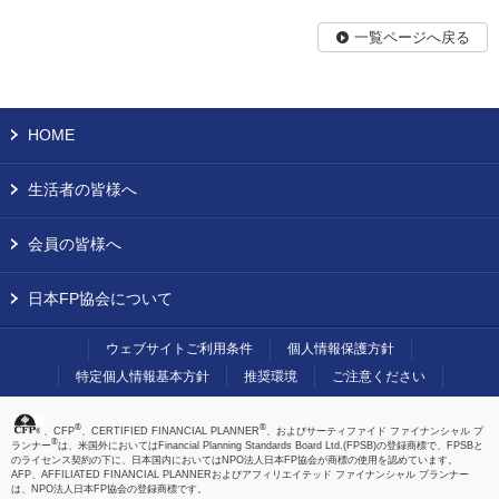
一覧ページへ戻る
HOME
生活者の皆様へ
会員の皆様へ
日本FP協会について
ウェブサイトご利用条件
個人情報保護方針
特定個人情報基本方針
推奨環境
ご注意ください
®
®
、CFP
、CERTIFIED FINANCIAL PLANNER
、およびサーティファイド ファイナンシャル プ
®
ランナー
は、米国外においてはFinancial Planning Standards Board Ltd.(FPSB)の登録商標で、FPSBと
のライセンス契約の下に、日本国内においてはNPO法人日本FP協会が商標の使用を認めています。
AFP、AFFILIATED FINANCIAL PLANNERおよびアフィリエイテッド ファイナンシャル プランナー
は、NPO法人日本FP協会の登録商標です。