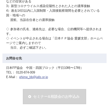
などの症状がある
3）新型コロナウイルス感染症陽性とされた人との濃厚接触
4）過去14日以内に入国制限・入国後観察期間を必要とされている
国・地域への
渡航、当該在住者との濃厚接触
◇ 参加者の氏名、連絡先は、必要な場合、公的機関等へ提供されま
す。
◇ イベントが中止される場合は「日本ＦＰ協会 愛媛支部」ホームペ
ージでご案内しますので
当日、必ずご確認下さい。
お問合せ先
日本FP協会 中国・四国ブロック（平日10時〜17時）
TEL： 0120-874-009
E-Mail：
ehime_bb@jafp.or.jp
セミナー&相談会のお申込み