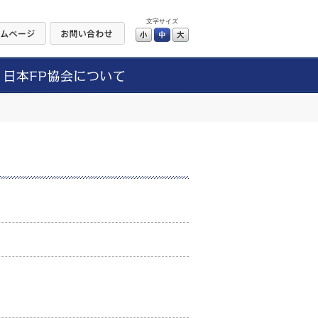
文字サイズ
小
中
大