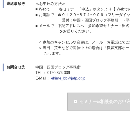
連絡事項等
≪お申込み方法≫
■ Webで 各セミナー「申込」ボタンより【 Webで
■ お電話で ☎０１２０−８７４−００９（フリーダイ
受付：中国・四国ブロック事務所 （平日 月〜金
■ メールで 下記アドレスへ 参加希望セミナー・氏
をお送りください。
○ 参加のキャンセルや変更は、メール・お電話にてご
○ 当日、荒天などで開催中止の場合は「愛媛支部ホー
たします。
お問合せ先
中国・四国ブロック事務所
TEL： 0120-874-009
E-Mail：
ehime_bb@jafp.or.jp
セミナー&相談会のお申