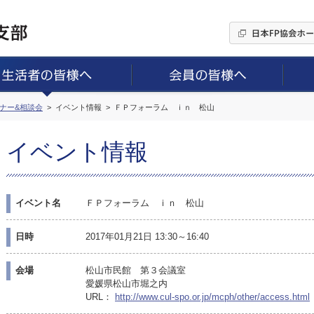
ミナー&相談会
イベント情報
ＦＰフォーラム ｉｎ 松山
イベント情報
イベント名
ＦＰフォーラム ｉｎ 松山
日時
2017年01月21日 13:30～16:40
会場
松山市民館 第３会議室
愛媛県松山市堀之内
URL：
http://www.cul-spo.or.jp/mcph/other/access.html