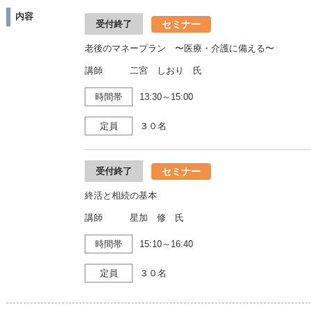
内容
セミナー
受付終了
老後のマネープラン 〜医療・介護に備える〜
講師 二宮 しおり 氏
時間帯
13:30～15:00
定員
３０名
セミナー
受付終了
終活と相続の基本
講師 星加 修 氏
時間帯
15:10～16:40
定員
３０名