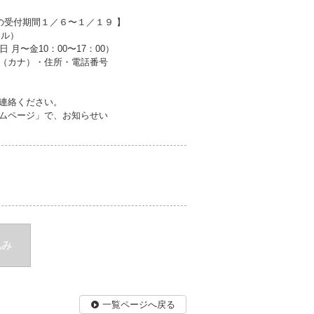
の受付期間１／６〜１／１９ 】
ヤル）
10：00〜17：00）
名（カナ）・住所・電話番号
連絡ください。
ムページ」で、お知らせい
込み
一覧ページへ戻る