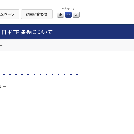
文字サイズ
小
中
大
ー
ナー