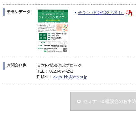
チラシデータ
チラシ（PDF/122.27KB）
お問合せ先
日本FP協会東北ブロック
TEL： 0120-874-251
E-Mail：
akita_bb@jafp.or.jp
セミナー&相談会のお申