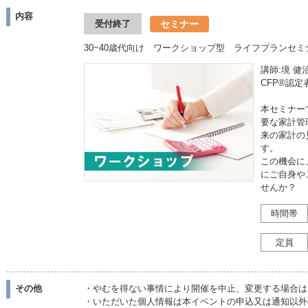
内容
セミナー
受付終了
30~40歳代向け ワークショップ型 ライフプランセミ
講師:境 健
CFP®認
本セミナー
要な家計管
来の家計の
す。
この機会に
にご自身や
せんか？
時間帯
定員
その他
・やむを得ない事情により開催を中止、変更する場合は
・いただいた個人情報は本イベントの申込又は通知以外