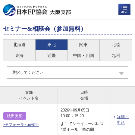
セミナー&相談会（参加無料）
北海道
東北
関東
北陸
東海
近畿
中国・四国
九州
選択してください
支部
日時
イベント名
会場
2026年09月05日
秋田支部
10:00～15:20
詳細・
申込
よこてシャイニーパレス
FPフォーラムin横手
4階ホール 椿の間