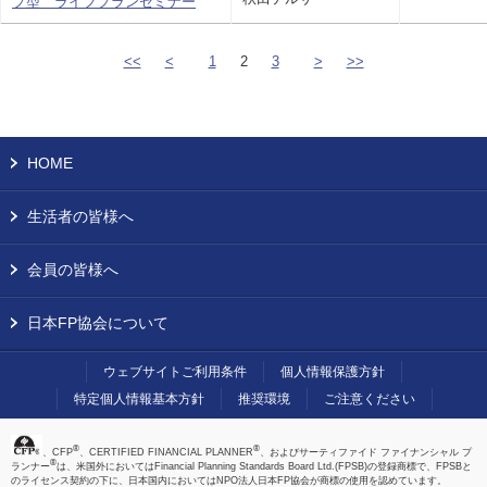
プ型 ライフプランセミナー
<<
<
1
2
3
>
>>
HOME
生活者の皆様へ
会員の皆様へ
日本FP協会について
ウェブサイトご利用条件
個人情報保護方針
特定個人情報基本方針
推奨環境
ご注意ください
®
®
、CFP
、CERTIFIED FINANCIAL PLANNER
、およびサーティファイド ファイナンシャル プ
®
ランナー
は、米国外においてはFinancial Planning Standards Board Ltd.(FPSB)の登録商標で、FPSBと
のライセンス契約の下に、日本国内においてはNPO法人日本FP協会が商標の使用を認めています。