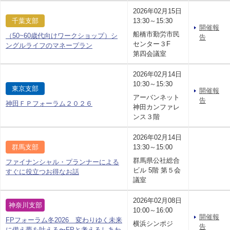
2026年02月15日
千葉支部
13:30～15:30
開催報
船橋市勤労市民
（50~60歳代向けワークショップ）シ
告
センター３F
ングルライフのマネープラン
第四会議室
2026年02月14日
10:30～15:30
東京支部
開催報
アーバンネット
告
神田ＦＰフォーラム２０２６
神田カンファレ
ンス３階
2026年02月14日
群馬支部
13:30～15:00
群馬県公社総合
ファイナンシャル・プランナーによる
ビル 5階 第５会
すぐに役立つお得なお話
議室
2026年02月08日
神奈川支部
10:00～16:00
開催報
FPフォーラム冬2026 変わりゆく未来
横浜シンポジ
告
に備え夢を叶える〜FPと考えるしあわ