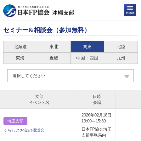
セミナー&相談会（参加無料）
北海道
東北
関東
北陸
東海
近畿
中国・四国
九州
選択してください
支部
日時
イベント名
会場
2026年02月18日
埼玉支部
13:00～15:30
日本FP協会埼玉
くらしとお金の相談会
支部事務局内