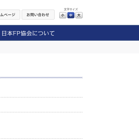
文字サイズ
小
中
大