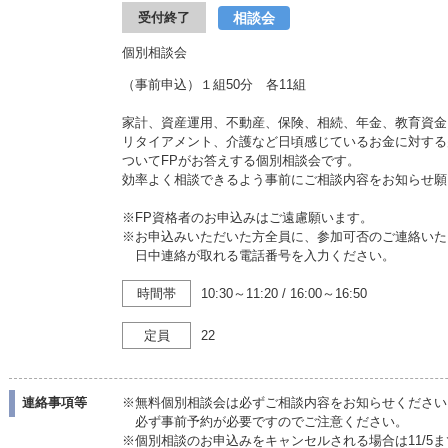
相談会
受付終了
個別相談会
（事前申込）１組50分 各11組
家計、資産運用、不動産、保険、相続、年金、教育資金
リタイアメント、介護など日頃感じているお金に対する
ついてFPがお答えする個別相談会です。
効率よく相談できるよう事前にご相談内容をお知らせ願
※FP資格者のお申込みはご遠慮願います。
※お申込みいただいた方全員に、参加可否のご連絡いた
日中連絡が取れる電話番号を入力ください。
時間帯
10:30～11:20
/
16:00～16:50
定員
22
連絡事項等
※無料個別相談会は必ずご相談内容をお知らせください
必ず事前予約が必要ですのでご注意ください。
※個別相談のお申込みをキャンセルされる場合は11/5