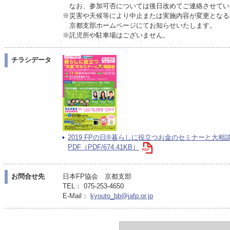
なお、参加可否については後日改めてご連絡させてい
※災害や天候等により中止または実施内容が変更となる
京都支部ホームページにてお知らせいたします。
※託児所や駐車場はございません。
チラシデータ
2019 FPの日®暮らしに役立つお金のセミナーと大
PDF（PDF/674.41KB）
お問合せ先
日本FP協会 京都支部
TEL： 075-253-4650
E-Mail：
kyouto_bb@jafp.or.jp