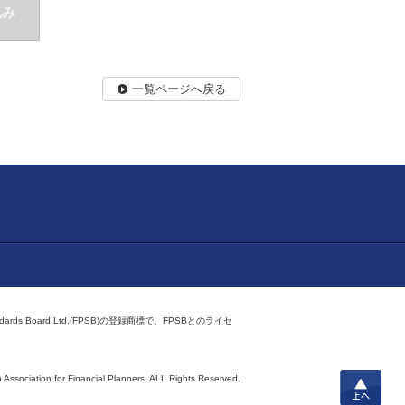
込み
一覧ページへ戻る
ndards Board Ltd.(FPSB)の登録商標で、FPSBとのライセ
上へ
 Association for Financial Planners,
ALL Rights Reserved.