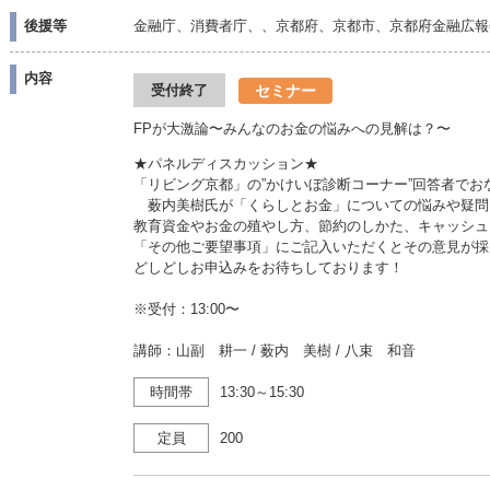
後援等
金融庁、消費者庁、、京都府、京都市、京都府金融広報
内容
セミナー
受付終了
FPが大激論〜みんなのお金の悩みへの見解は？〜
★パネルディスカッション★
「リビング京都」の”かけいぼ診断コーナー”回答者で
薮内美樹氏が「くらしとお金」についての悩みや疑問
教育資金やお金の殖やし方、節約のしかた、キャッシュ
「その他ご要望事項」にご記入いただくとその意見が採
どしどしお申込みをお待ちしております！
※受付：13:00〜
講師：山副 耕一 / 薮内 美樹 / 八束 和音
時間帯
13:30～15:30
定員
200