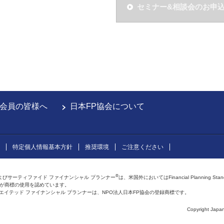
セミナー&相談会のお申
会員の皆様へ
日本FP協会について
特定個人情報基本方針
推奨環境
ご注意ください
®
よびサーティファイド ファイナンシャル プランナー
は、米国外においてはFinancial Planning Sta
会が商標の使用を認めています。
およびアフィリエイテッド ファイナンシャル プランナーは、NPO法人日本FP協会の登録商標です。
Copyright Japan