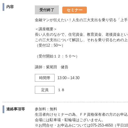
内容
セミナー
受付終了
金融マンが伝えたい！人生の三大支出を乗り切る「上手
＜講座概要＞
長い人生のなかで、住宅資金、教育資金、老後資金とい
この三大支出について解説し、それを乗り切るための上
（受付12：50〜）
（受付開始１２：５０〜）
講師：紫尾田 健吾
時間帯
13:00～14:30
定員
１８
連絡事項等
参加料：無料
生活者向けセミナーの為、ＦＰ資格保有者の方のお申込
会場には駐車場・駐輪場はございません。
※お問合せ・お申込みについては075-253-4650（平日10: