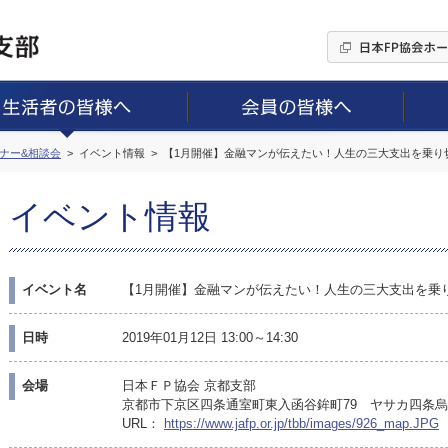
ミナー&相談会
イベント情報
【1月開催】金融マンが伝えたい！人生の三大支出を乗り
イベント情報
イベント名
【1月開催】金融マンが伝えたい！人生の三大支出を乗
日時
2019年01月12日 13:00～14:30
会場
日本ＦＰ協会 京都支部
京都市下京区四条通室町東入函谷鉾町79 ヤサカ四条烏
URL：
https://www.jafp.or.jp/tbb/images/926_map.JPG