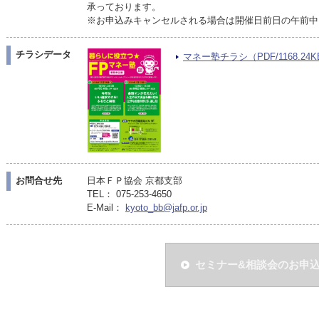
承っております。
※お申込みキャンセルされる場合は開催日前日の午前中
チラシデータ
マネー塾チラシ（PDF/1168.24K
お問合せ先
日本ＦＰ協会 京都支部
TEL： 075-253-4650
E-Mail：
kyoto_bb@jafp.or.jp
セミナー&相談会のお申