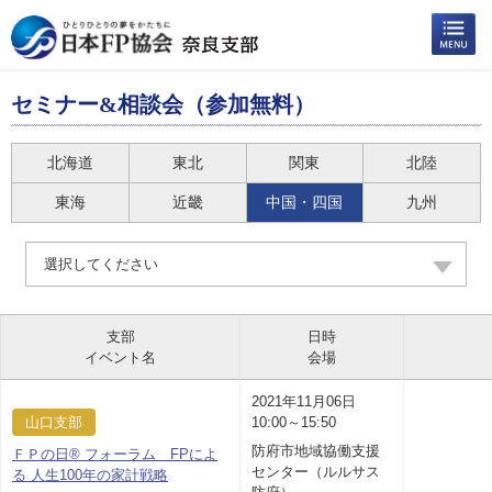
セミナー&相談会（参加無料）
北海道
東北
関東
北陸
東海
近畿
中国・四国
九州
選択してください
支部
日時
イベント名
会場
2021年11月06日
山口支部
10:00～15:50
防府市地域協働支援
ＦＰの日® フォーラム FPによ
センター（ルルサス
る 人生100年の家計戦略