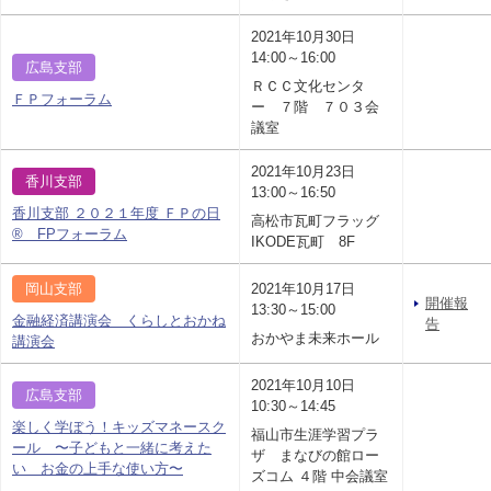
2021年10月30日
14:00～16:00
広島支部
ＲＣＣ文化センタ
ＦＰフォーラム
ー ７階 ７０３会
議室
2021年10月23日
香川支部
13:00～16:50
香川支部 ２０２１年度 ＦＰの日
高松市瓦町フラッグ
® FPフォーラム
IKODE瓦町 8F
岡山支部
2021年10月17日
開催報
13:30～15:00
金融経済講演会 くらしとおかね
告
おかやま未来ホール
講演会
2021年10月10日
広島支部
10:30～14:45
楽しく学ぼう！キッズマネースク
福山市生涯学習プラ
ール 〜子どもと一緒に考えた
ザ まなびの館ロー
い お金の上手な使い方〜
ズコム ４階 中会議室