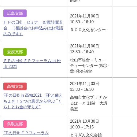
防府）
広島支部
2021年11月06日
10:30～16:10
ＦＰの日® セミナー＆個別相談
会 （相談会のお申込みはお電話
ＲＣＣ文化センター
のみです）
2021年11月06日
愛媛支部
13:30～16:40
松山市総合コミュニ
ＦＰの日® ＦＰフォーラム in 松
ティーセンター 第①･
山 2021
②･④会議室
2021年11月03日
高知支部
13:30～16:30
FPの日® in 高知2021 FPと備え
高知市文化プラザ か
ちょき！２つの震災から学ぶ "く
るぽーと 11階 大講
らしとお金の守り方"
義室
2021年10月30日
鳥取支部
10:00～17:15
FPの日® ＦＰフォーラム
とりぎん文化会館