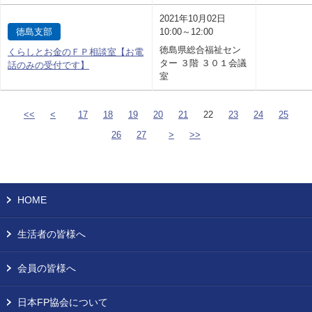
2021年10月02日
徳島支部
10:00～12:00
徳島県総合福祉セン
くらしとお金のＦＰ相談室【お電
ター ３階 ３０１会議
話のみの受付です】
室
<<
<
17
18
19
20
21
22
23
24
25
26
27
>
>>
HOME
生活者の皆様へ
会員の皆様へ
日本FP協会について