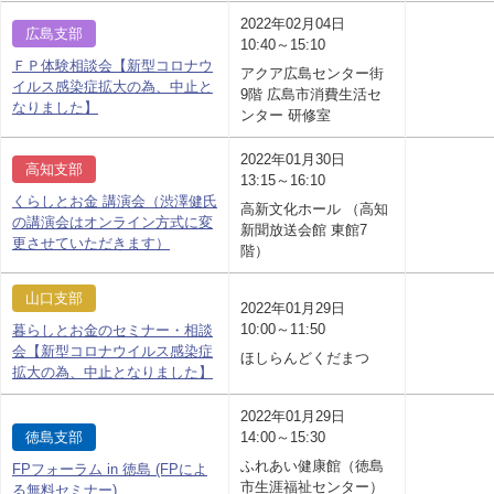
2022年02月04日
広島支部
10:40～15:10
ＦＰ体験相談会【新型コロナウ
アクア広島センター街
イルス感染症拡大の為、中止と
9階 広島市消費生活セ
なりました】
ンター 研修室
2022年01月30日
高知支部
13:15～16:10
くらしとお金 講演会（渋澤健氏
高新文化ホール （高知
の講演会はオンライン方式に変
新聞放送会館 東館7
更させていただきます）
階）
山口支部
2022年01月29日
10:00～11:50
暮らしとお金のセミナー・相談
会【新型コロナウイルス感染症
ほしらんどくだまつ
拡大の為、中止となりました】
2022年01月29日
徳島支部
14:00～15:30
ふれあい健康館（徳島
FPフォーラム in 徳島 (FPによ
市生涯福祉センター）
る無料セミナー)