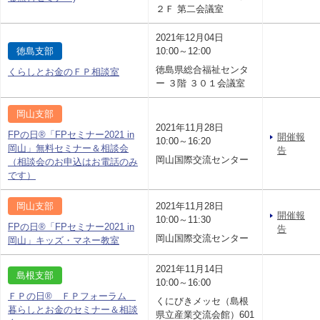
２Ｆ 第二会議室
2021年12月04日
徳島支部
10:00～12:00
徳島県総合福祉センタ
くらしとお金のＦＰ相談室
ー ３階 ３０１会議室
岡山支部
2021年11月28日
FPの日®「FPセミナー2021 in
開催報
10:00～16:20
岡山」無料セミナー＆相談会
告
岡山国際交流センター
（相談会のお申込はお電話のみ
です）
岡山支部
2021年11月28日
開催報
10:00～11:30
FPの日®「FPセミナー2021 in
告
岡山国際交流センター
岡山」キッズ・マネー教室
2021年11月14日
島根支部
10:00～16:00
ＦＰの日® ＦＰフォーラム
くにびきメッセ（島根
暮らしとお金のセミナー＆相談
県立産業交流会館）601