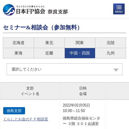
セミナー&相談会（参加無料）
北海道
東北
関東
北陸
東海
近畿
中国・四国
九州
選択してください
支部
日時
イベント名
会場
2022年02月05日
徳島支部
10:00～11:50
徳島県総合福祉センタ
くらしとお金のＦＰ相談室
ー ３階 ３０１会議室