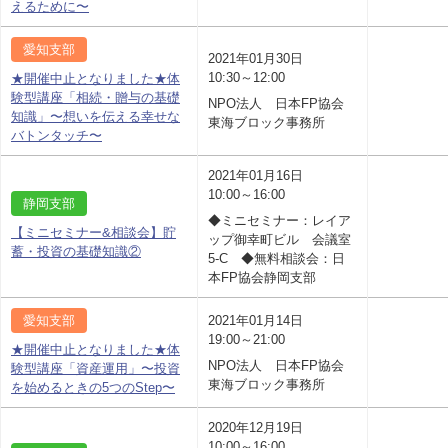
えるために〜
愛知支部
2021年01月30日
10:30～12:00
★開催中止となりました★体
験型講座「相続・贈与の基礎
NPO法人 日本FP協会
知識」〜想いを伝える幸せな
東海ブロック事務所
バトンタッチ〜
2021年01月16日
10:00～16:00
静岡支部
◆ミニセミナー：レイア
【ミニセミナー&相談会】貯
ップ御幸町ビル 会議室
蓄・投資の基礎知識②
5-C ◆無料相談会：日
本FP協会静岡支部
愛知支部
2021年01月14日
19:00～21:00
★開催中止となりました★体
NPO法人 日本FP協会
験型講座「資産運用」〜投資
東海ブロック事務所
を始めるときの5つのStep〜
2020年12月19日
10:00～16:00