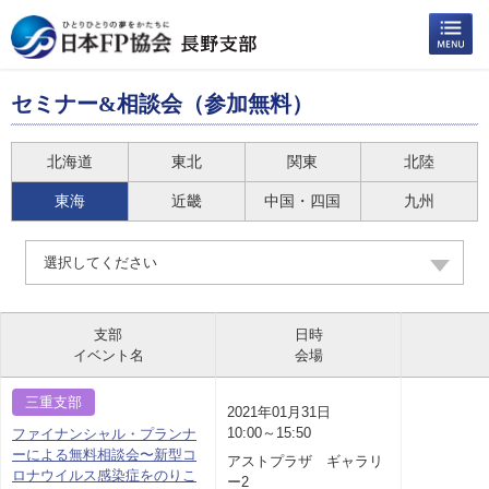
セミナー&相談会（参加無料）
北海道
東北
関東
北陸
東海
近畿
中国・四国
九州
選択してください
支部
日時
イベント名
会場
三重支部
2021年01月31日
10:00～15:50
ファイナンシャル・プランナ
ーによる無料相談会〜新型コ
アストプラザ ギャラリ
ロナウイルス感染症をのりこ
ー2