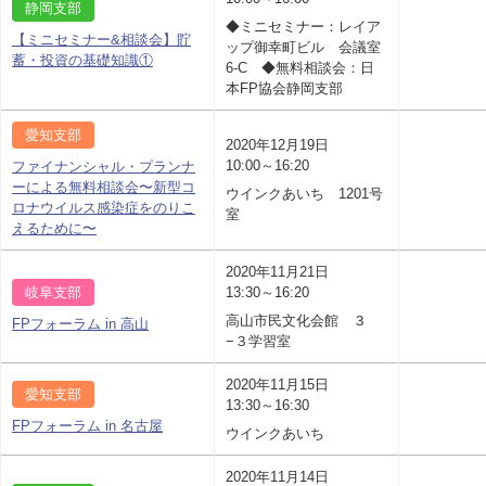
静岡支部
◆ミニセミナー：レイア
【ミニセミナー&相談会】貯
ップ御幸町ビル 会議室
蓄・投資の基礎知識①
6-C ◆無料相談会：日
本FP協会静岡支部
愛知支部
2020年12月19日
10:00～16:20
ファイナンシャル・プランナ
ーによる無料相談会〜新型コ
ウインクあいち 1201号
ロナウイルス感染症をのりこ
室
えるために〜
2020年11月21日
岐阜支部
13:30～16:20
高山市民文化会館 ３
FPフォーラム in 高山
−３学習室
2020年11月15日
愛知支部
13:30～16:30
FPフォーラム in 名古屋
ウインクあいち
2020年11月14日