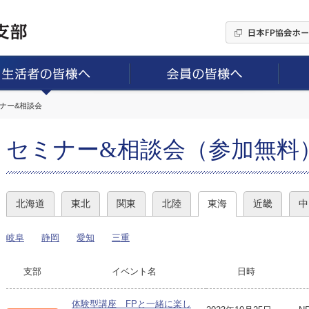
ミナー&相談会
セミナー&相談会（参加無料
北海道
東北
関東
北陸
東海
近畿
中
岐阜
静岡
愛知
三重
支部
イベント名
日時
体験型講座 FPと一緒に楽し