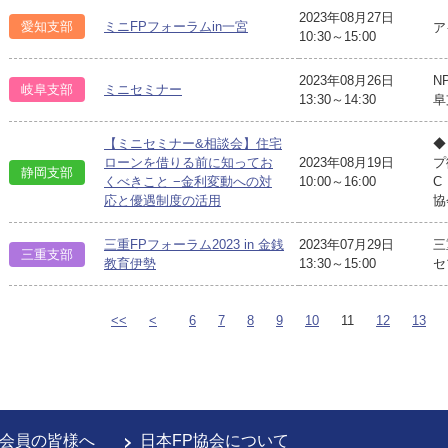
2023年08月27日
愛知支部
ミニFPフォーラムin一宮
ア
10:30～15:00
2023年08月26日
N
岐阜支部
ミニセミナー
13:30～14:30
阜
【ミニセミナー&相談会】住宅
◆
ローンを借りる前に知ってお
2023年08月19日
プ
静岡支部
くべきこと −金利変動への対
10:00～16:00
C
応と優遇制度の活用
協
三重FPフォーラム2023 in 金銭
2023年07月29日
三
三重支部
教育伊勢
13:30～15:00
セ
<<
<
6
7
8
9
10
11
12
13
会員の皆様へ
日本FP協会について