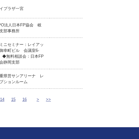
イプラザ一宮
PO法人日本FP協会 岐
支部事務所
ミニセミナー：レイアッ
御幸町ビル 会議室6-
 ◆無料相談会：日本FP
会静岡支部
重県営サンアリーナ レ
プションルーム
14
15
16
>
>>