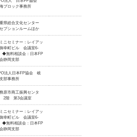
PO法人 日本FP協会
海ブロック事務所
重県総合文化センター
セプションルームほか
ミニセミナー：レイアッ
御幸町ビル 会議室6-
 ◆無料相談会：日本FP
会静岡支部
PO法人日本FP協会 岐
支部事務所
務原市商工振興センタ
 2階 第3会議室
ミニセミナー：レイアッ
御幸町ビル 会議室6-
 ◆無料相談会：日本FP
会静岡支部