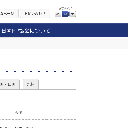
文字サイズ
小
中
大
）
国・四国
九州
会場