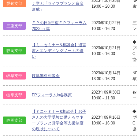
2023年10月25日
N
愛知支部
く学ぶ「ライフプランと資産
19:00～20:30
東
形成」
ＦＰの日®三重ＦＰフォーラム
2023年10月22日
三
三重支部
2023 in 津
10:00～16:20
レ
◆
【ミニセミナー&相談会】遺言
2023年10月21日
プ
静岡支部
書とエンディングノートの違
10:00～16:00
C
い
協
2023年10月14日
N
岐阜支部
岐阜無料相談会
13:30～16:20
阜
2023年09月30日
各
岐阜支部
FPフォーラムin各務原
10:00～11:30
ー
【ミニセミナー&相談会】お子
◆
さんの大学受験に備えるマネ
2023年09月16日
プ
静岡支部
ープランと奨学金等支援制度
10:00～16:00
C
の現状について
協