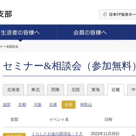
ミナー&相談会
セミナー&相談会（参加無料
北海道
東北
関東
北陸
東海
近畿
中
滋賀
京都
大阪
兵庫
奈良
和歌山
支部
イベント名
日時
くらしとお金の講演会・ＦＰ
2022年11月26日