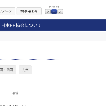
文字サイズ
小
中
大
）
国・四国
九州
会場