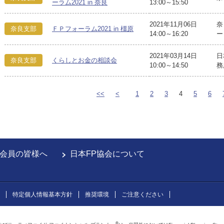
ーラム2021 in 奈良
13:00～15:50
2021年11月06日
奈
奈良支部
ＦＰフォーラム2021 in 橿原
14:00～16:20
ー
2021年03月14日
日
奈良支部
くらしとお金の相談会
10:00～14:50
務
<<
<
1
2
3
4
5
6
会員の皆様へ
日本FP協会について
特定個人情報基本方針
推奨環境
ご注意ください
®