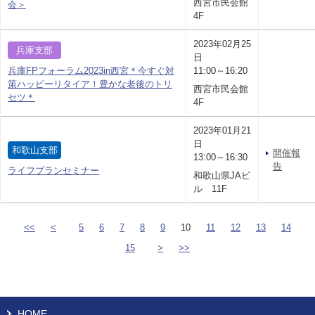
西宮市民会館
会＞
4F
2023年02月25
兵庫支部
日
兵庫FPフォーラム2023in西宮＊今すぐ対
11:00～16:20
策ハッピーリタイア！豊かな老後のトリ
西宮市民会館
セツ＊
4F
2023年01月21
日
和歌山支部
開催報
13:00～16:30
告
ライフプランセミナー
和歌山県JAビ
ル 11F
<<
<
5
6
7
8
9
10
11
12
13
14
15
>
>>
HOME