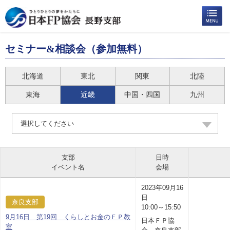
セミナー&相談会（参加無料）
北海道
東北
関東
北陸
東海
近畿
中国・四国
九州
選択してください
支部
日時
イベント名
会場
2023年09月16
日
奈良支部
10:00～15:50
9月16日 第19回 くらしとお金のＦＰ教
日本ＦＰ協
室