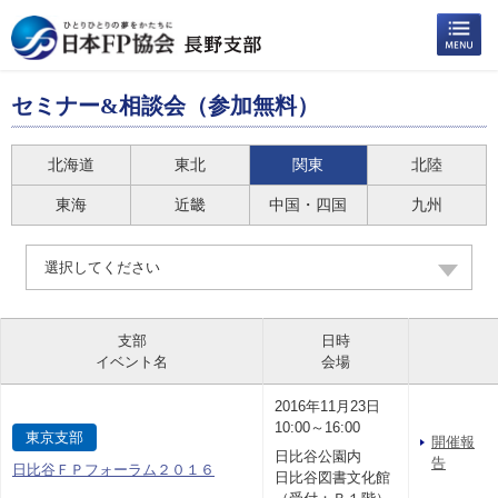
セミナー&相談会（参加無料）
北海道
東北
関東
北陸
東海
近畿
中国・四国
九州
選択してください
支部
日時
イベント名
会場
2016年11月23日
10:00～16:00
東京支部
開催報
日比谷公園内
告
日比谷ＦＰフォーラム２０１６
日比谷図書文化館