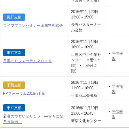
（受付：Ｂ１階）
2016年11月20日
長野支部
13:00～15:00
長野バスターミナ
ライフプランセミナー＆無料相談会
ル会館
2016年11月19日
10:00～16:00
東京支部
開催報
目黒区中小企業セ
告
ンター（２階・５
目黒ＦＰフォーラム２０１６
階）・【受付２
階】
2016年11月19日
千葉支部
開催報
11:00～16:00
告
FPフォーラム2016in千葉
千葉商工会議所
東京支部
2016年11月19日
開催報
13:00～16:45
若者のつどい２０１６ —ＷＡにな
告
新宿文化センター
ろう新宿—