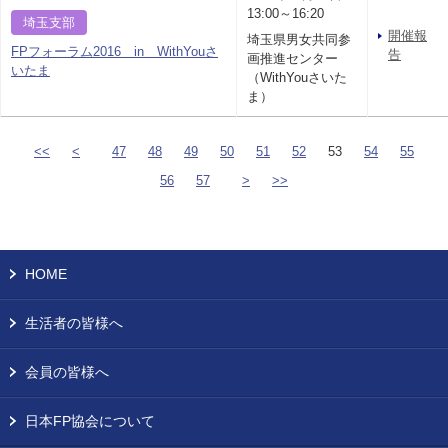
13:00～16:20
埼玉支部
開催報
埼玉県男女共同参
FPフォーラム2016 in WithYouさ
告
画推進センター
いたま
（WithYouさいた
ま）
<<
<
47
48
49
50
51
52
53
54
55
56
57
>
>>
HOME
生活者の皆様へ
会員の皆様へ
日本FP協会について