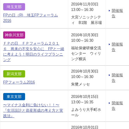
2016年11月03日
埼玉支部
13:00～16:30
開催報
FPの日（R) 埼玉FPフォーラム
告
大宮ソニックシテ
2016
ィ B1階 展示場
神奈川支部
2016年10月30日
10:00～16:30
ＦＰの日 ＦＰフォーラム２０１
開催報
福祉保健研修交流
６ 将来の不安を安心に FPと一緒
告
センター ウィリ
に考えよう！明日のライフプランニ
ング横浜
ング
2016年10月30日
新潟支部
開催報
10:00～16:30
告
FPフォーラム2016
朱鷺メッセ
東京支部
2016年10月15日
13:00～16:35
開催報
〜マイナス金利に負けない！！〜
告
よみうり大手町ホ
『生活設計と資産形成の考え方と実
ール
践法』
2016年10月01日