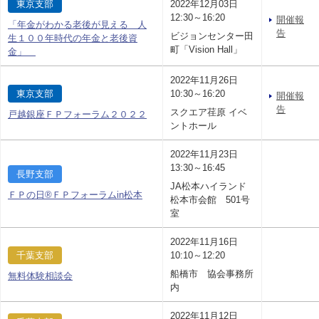
東京支部
2022年12月03日
12:30～16:20
開催報
「年金がわかる老後が見える 人
告
ビジョンセンター田
生１００年時代の年金と老後資
町「Vision Hall」
金」
2022年11月26日
東京支部
10:30～16:20
開催報
告
スクエア荏原 イベ
戸越銀座ＦＰフォーラム２０２２
ントホール
2022年11月23日
13:30～16:45
長野支部
JA松本ハイランド
ＦＰの日®ＦＰフォーラムin松本
松本市会館 501号
室
2022年11月16日
千葉支部
10:10～12:20
船橋市 協会事務所
無料体験相談会
内
2022年11月12日