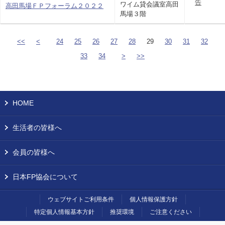
告
ワイム貸会議室高田
高田馬場ＦＰフォーラム２０２２
馬場３階
<<
<
24
25
26
27
28
29
30
31
32
33
34
>
>>
HOME
生活者の皆様へ
会員の皆様へ
日本FP協会について
ウェブサイトご利用条件
個人情報保護方針
特定個人情報基本方針
推奨環境
ご注意ください