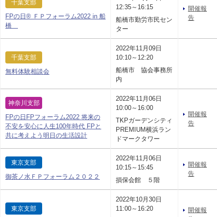
千葉支部
12:35～16:15
開催報
FPの日® ＦＰフォーラム2022 in 船
告
船橋市勤労市民セン
橋
ター
2022年11月09日
千葉支部
10:10～12:20
船橋市 協会事務所
無料体験相談会
内
2022年11月06日
神奈川支部
10:00～16:00
開催報
FPの日FPフォーラム2022 将来の
TKPガーデンシティ
告
不安を安心に人生100年時代 FPと
PREMIUM横浜ラン
共に考えよう明日の生活設計
ドマークタワー
2022年11月06日
東京支部
開催報
10:15～15:45
告
御茶ノ水ＦＰフォーラム２０２２
損保会館 ５階
2022年10月30日
東京支部
11:00～16:20
開催報