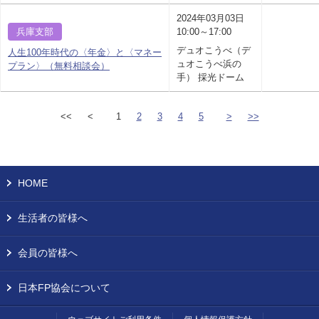
2024年03月03日
兵庫支部
10:00～17:00
デュオこうべ（デ
人生100年時代の〈年金〉と〈マネー
ュオこうべ浜の
プラン〉（無料相談会）
手） 採光ドーム
<<
<
1
2
3
4
5
>
>>
HOME
生活者の皆様へ
会員の皆様へ
日本FP協会について