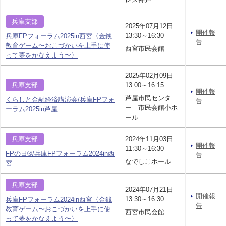
兵庫支部
2025年07月12日
開催報
13:30～16:30
兵庫FPフォーラム2025in西宮〈金銭
告
教育ゲーム〜おこづかいを上手に使
西宮市民会館
って夢をかなえよう〜〉
2025年02月09日
兵庫支部
13:00～16:15
開催報
芦屋市民センタ
くらしと金融経済講演会/兵庫FPフォ
告
ー 市民会館小ホ
ーラム2025in芦屋
ール
兵庫支部
2024年11月03日
開催報
11:30～16:30
FPの日®/兵庫FPフォーラム2024in西
告
なでしこホール
宮
兵庫支部
2024年07月21日
開催報
13:30～16:30
兵庫FPフォーラム2024in西宮〈金銭
告
教育ゲーム〜おこづかいを上手に使
西宮市民会館
って夢をかなえよう〜〉