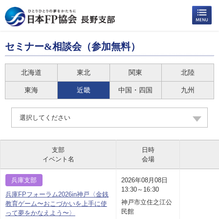
セミナー&相談会（参加無料）
北海道
東北
関東
北陸
東海
近畿
中国・四国
九州
選択してください
支部
日時
イベント名
会場
兵庫支部
2026年08月08日
13:30～16:30
兵庫FPフォーラム2026in神戸〈金銭
神戸市立住之江公
教育ゲーム〜おこづかいを上手に使
民館
って夢をかなえよう〜〉