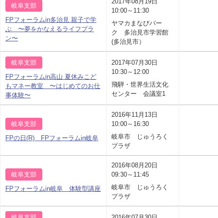
2017年08月19日
岐阜支部
10:00～11:30
FPフォーラムin多治見 親子で学
ヤマカまなびパー
ぶ 〜夢をかなえるライフプラ
ク 多治見市学習館
ン〜
(多治見市）
岐阜支部
2017年07月30日
10:30～12:00
FPフォーラムin高山 夏休みこど
飛騨・世界生活文化
もマネー教室 〜はじめてのお仕
センター 会議室1
事体験〜
2016年11月13日
岐阜支部
10:00～16:30
岐阜市 じゅうろく
FPの日(R) FPフォーラムin岐阜
プラザ
2016年08月20日
岐阜支部
09:30～11:45
岐阜市 じゅうろく
FPフォーラムin岐阜 体験型講座
プラザ
岐阜支部
2016年07月30日