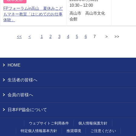
10:30～12:00
FPフォーラムin高山 夏休みこど
高山市 高山市文化
もマネー教室「はじめてのお仕事
会館
体験」
<<
<
1
2
3
4
5
6
7
>
>>
HOME
生活者の皆様へ
会員の皆様へ
日本FP協会について
ウェブサイトご利用条件
個人情報保護方針
特定個人情報基本方針
推奨環境
ご注意ください