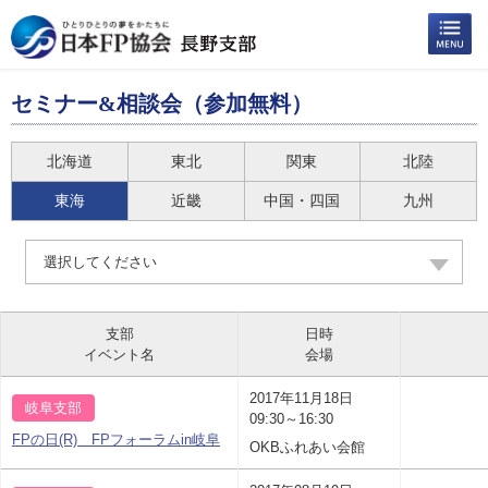
セミナー&相談会（参加無料）
北海道
東北
関東
北陸
東海
近畿
中国・四国
九州
選択してください
支部
日時
イベント名
会場
2017年11月18日
岐阜支部
09:30～16:30
FPの日(R) FPフォーラムin岐阜
OKBふれあい会館