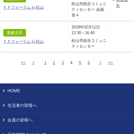
松山市総合コミュニ
告
ＦＰフォーラム in 松山
ティセンター 会議
室４
2019年02月11日
愛媛支部
13:30～16:40
松山市総合コミュニ
ＦＰフォーラム in 松山
ティセンター
<<
<
1
2
3
4
5
6
>
>>
HOME
生活者の皆様へ
会員の皆様へ