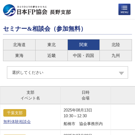
セミナー&相談会（参加無料）
北海道
東北
関東
北陸
東海
近畿
中国・四国
九州
選択してください
支部
日時
イベント名
会場
2025年08月13日
千葉支部
10:30～12:30
無料体験相談会
船橋市 協会事務所内