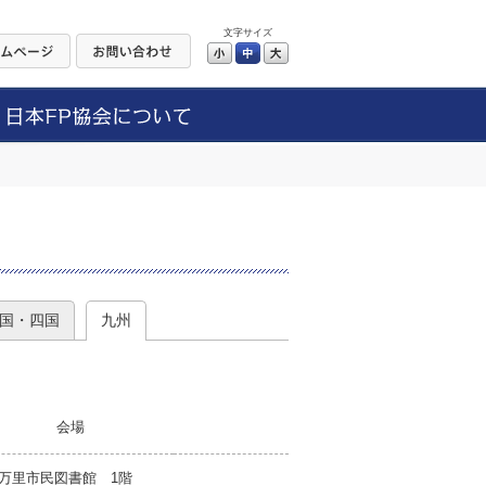
文字サイズ
小
中
大
）
国・四国
九州
会場
万里市民図書館 1階