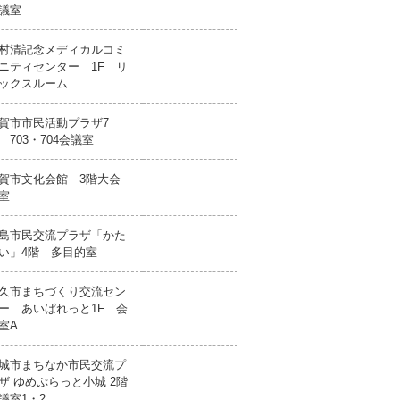
議室
村清記念メディカルコミ
ニティセンター 1F リ
ックスルーム
賀市市民活動プラザ7
 703・704会議室
賀市文化会館 3階大会
室
島市民交流プラザ「かた
い」4階 多目的室
久市まちづくり交流セン
ー あいぱれっと1F 会
室A
城市まちなか市民交流プ
ザ ゆめぷらっと小城 2階
議室1・2