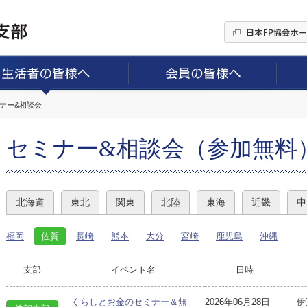
ミナー&相談会
セミナー&相談会（参加無料
北海道
東北
関東
北陸
東海
近畿
中
福岡
佐賀
長崎
熊本
大分
宮崎
鹿児島
沖縄
支部
イベント名
日時
くらしとお金のセミナー＆無
2026年06月28日
伊