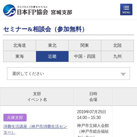
セミナー&相談会（参加無料）
北海道
東北
関東
北陸
東海
近畿
中国・四国
九州
選択してください
支部
日時
イベント名
会場
2019年07月25日
兵庫支部
14:00～15:30
神戸市立婦人会館
消費生活講座（神戸市消費生活セン
（神戸市総合福祉
ター）