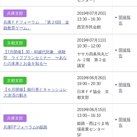
センター）
兵庫支部
2019年07月20日
開催報
13:30～16:30
兵庫ＦＰフォーラム 『第２6回 金
告
西宮市民会館
銭教育ゲーム』
2019年07月11日
京都支部
10:30～12:00
開催報
【7月開催】30・40歳代対象 体験
ヤサカ四条烏丸ビ
告
型 ライフプランセミナー 〜あな
ル ２階 第２会
たの未来とお金を知る〜
議室
2019年06月26日
京都支部
19:00～20:30
開催報
【６月開催】銀行券とキャッシュレ
告
日本ＦＰ協会 京
ス決済の動き
都支部
2019年06月15日
13:00～16:10
兵庫支部
開催報
姫路・西はりま地
告
兵庫FPフォーラムin姫路
場産業センター
5F