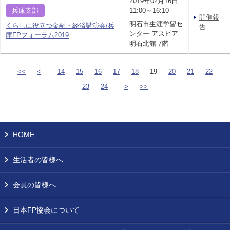
2019年02月16日
兵庫支部
11:00～16:10
開催報
明石市生涯学習セ
くらしに役立つ金融・経済講演会/兵
告
ンター アスピア
庫FPフォーラム2019
明石北館 7階
<<
<
14
15
16
17
18
19
20
21
22
23
24
>
>>
HOME
生活者の皆様へ
会員の皆様へ
日本FP協会について