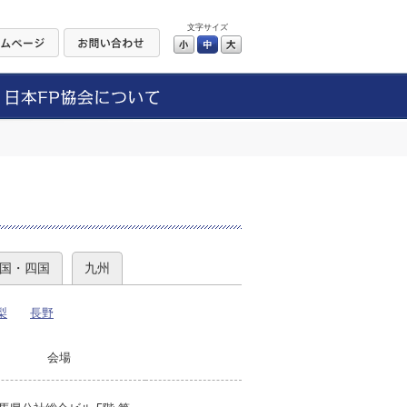
文字サイズ
小
中
大
）
国・四国
九州
梨
長野
会場