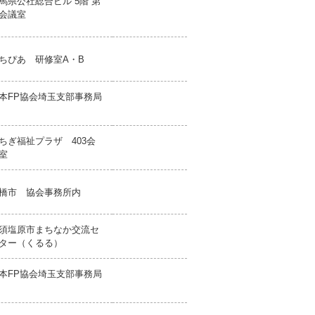
馬県公社総合ビル 5階 第
会議室
ちぴあ 研修室A・B
本FP協会埼玉支部事務局
ちぎ福祉プラザ 403会
室
橋市 協会事務所内
須塩原市まちなか交流セ
ター（くるる）
本FP協会埼玉支部事務局