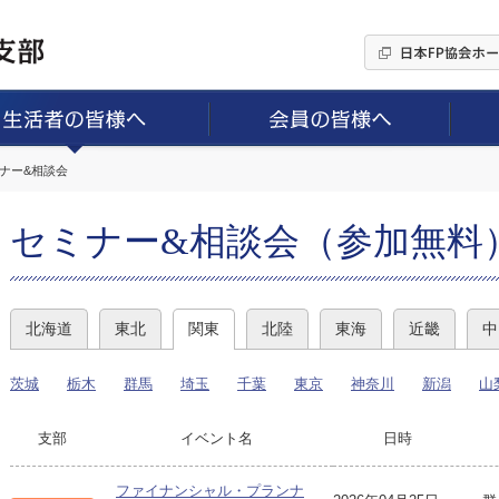
ミナー&相談会
セミナー&相談会（参加無料
北海道
東北
関東
北陸
東海
近畿
中
茨城
栃木
群馬
埼玉
千葉
東京
神奈川
新潟
山
支部
イベント名
日時
ファイナンシャル・プランナ